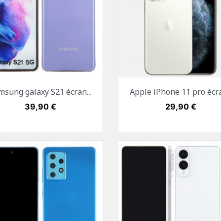
Aperçu rapide
Aperçu rapide


msung galaxy S21 écran...
Apple iPhone 11 pro écra
Blanc
Noir
Mauve
Or
Gris sidéral
Argent
Vert 
Prix
39,90 €
Prix
29,90 €