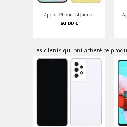
Aperçu rapide

Apple iPhone 14 Jaune...
Ap
Jaune
Prix
50,00 €
Les clients qui ont acheté ce produ