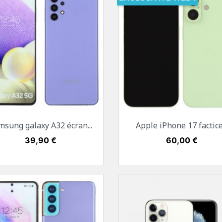
Aperçu rapide
Aperçu rapide


msung galaxy A32 écran...
Apple iPhone 17 factice.
Blanc
Noir
Mauve
Blanc
Noir
Bleu
Vert
Ma
Prix
39,90 €
Prix
60,00 €