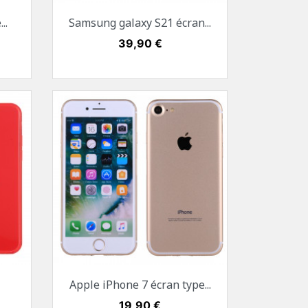
Aperçu rapide

..
Samsung galaxy S21 écran...
ge
Blanc
Noir
Mauve
Prix
39,90 €
Aperçu rapide

Apple iPhone 7 écran type...
Noir
Or
Rose Gold
Argent
Rouge
Prix
19,90 €