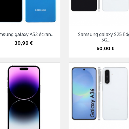
Aperçu rapide
Aperçu rapide


msung galaxy A52 écran...
Samsung galaxy S25 Ed
Noir
Bleu
Mauve
Blanc
Noir
5G...
Prix
39,90 €
Prix
50,00 €