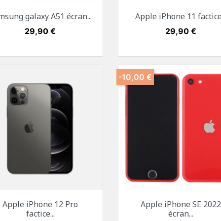
Aperçu rapide
Aperçu rapide


msung galaxy A51 écran...
Apple iPhone 11 factice.
+1
Blanc
Noir
Vert
Rouge
Blanc
Noir
Jaune
Vert
Rou
Prix
29,90 €
Prix
29,90 €
-10,00 €
Aperçu rapide
Aperçu rapide


Apple iPhone 12 Pro
Apple iPhone SE 2022
Or
Argent
Graphite
Bleu pacifique
Blanc
Noir
Rouge
factice...
écran...