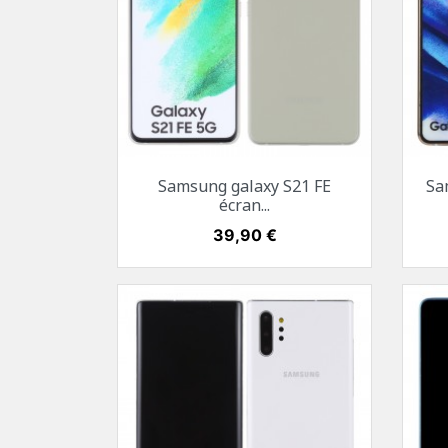
Aperçu rapide

Samsung galaxy S21 FE
Sa
Blanc
Mauve
Mystic green
écran...
Prix
39,90 €