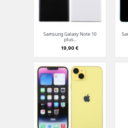
Aperçu rapide

Samsung Galaxy Note 10
Sa
Argent stellaire
Noir cosmos
plus...
Prix
19,90 €