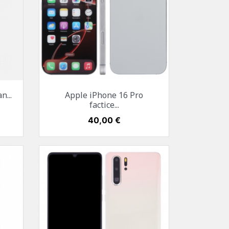
Aperçu rapide

n...
Apple iPhone 16 Pro
nuit
Blanc
Noir
Or
Titane naturel
factice...
Prix
40,00 €