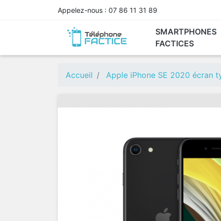
Appelez-nous :
07 86 11 31 89
SMARTPHONES
FACTICES
APPLE®
IMAC FACTICE
MACBOOK FACTICE
SAMSUNG®
écran type allumé
écran type allum
Accueil
Apple iPhone SE 2020 écran t
écran noir type éteint
écran noir type é