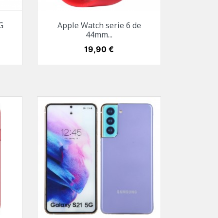
Aperçu rapide

G
Apple Watch serie 6 de
Noir
Rose Gold
Argent
Bleu
Rouge
44mm...
Prix
19,90 €