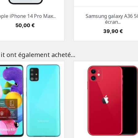
Aperçu rapide
Aperçu rapide


ple iPhone 14 Pro Max...
Samsung galaxy A36 5
Blanc
Noir
Or
Mauve
Blanc
Noir
Bleu
Vert
écran...
Prix
50,00 €
Prix
39,90 €
it ont également acheté...