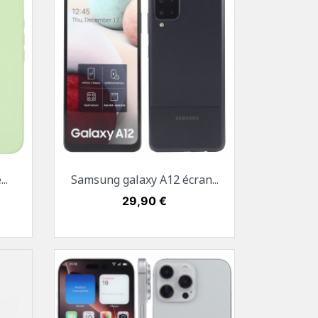
Aperçu rapide

..
Samsung galaxy A12 écran...
uve
Noir
Prix
29,90 €