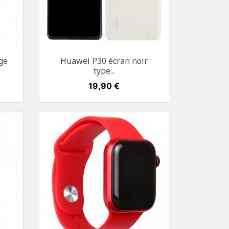
Aperçu rapide

ge
Huawei P30 écran noir
Blanc
Noir
Bleu
Twilight
type...
Prix
19,90 €