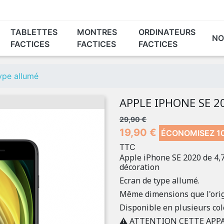
TABLETTES
MONTRES
ORDINATEURS
NO
FACTICES
FACTICES
FACTICES
HUAWEI®
XIAOMI®
GOOGLE®
é
ype allumé
teint
APPLE IPHONE SE 2
29,90 €
19,90 €
ÉCONOMISEZ 10
TTC
Apple iPhone SE 2020 de 4,7 
décoration
Ecran de type allumé.
Même dimensions que l'orig
Disponible en plusieurs col
⚠️ ATTENTION CETTE APP