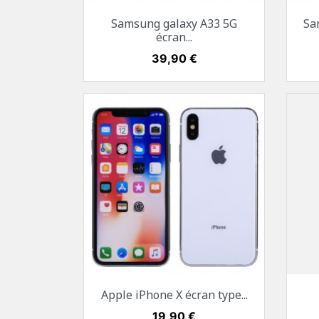
Aperçu rapide

Samsung galaxy A33 5G
Sa
Blanc
Noir
écran...
Prix
39,90 €
Aperçu rapide

Apple iPhone X écran type...
Gris sidéral
Argent
Prix
19,90 €