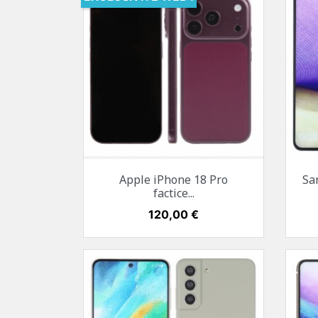
Aperçu rapide

Apple iPhone 18 Pro
Sa
Noir
Argent
Bleu
Bordeaux
factice...
Prix
120,00 €