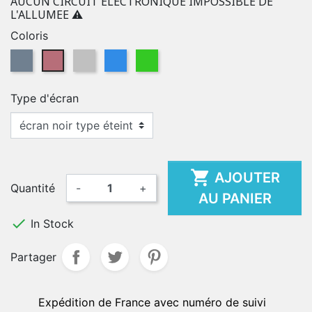
AUCUN CIRCUIT ELECTRONIQUE IMPOSSIBLE DE
L'ALLUMEE ⚠️
Coloris
Gris sidéral
Rose Gold
Argent
Bleu
Vert
Type d'écran

AJOUTER
Quantité
-
+
AU PANIER

In Stock
Partager
Expédition de France avec numéro de suivi