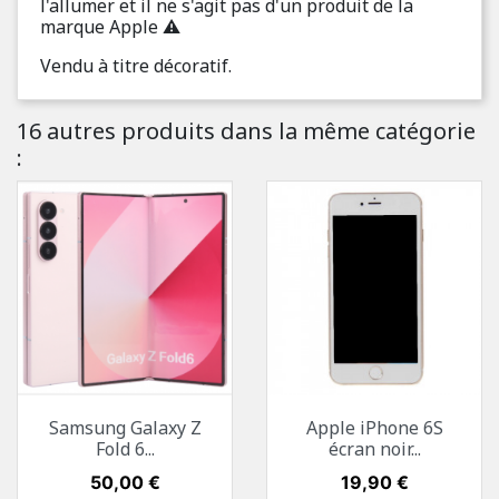
l'allumer et il ne s'agit pas d'un produit de la
marque Apple ⚠️
Vendu à titre décoratif.
16 autres produits dans la même catégorie
:
Samsung Galaxy Z
Apple iPhone 6S
Fold 6...
écran noir...
Prix
50,00 €
Prix
19,90 €