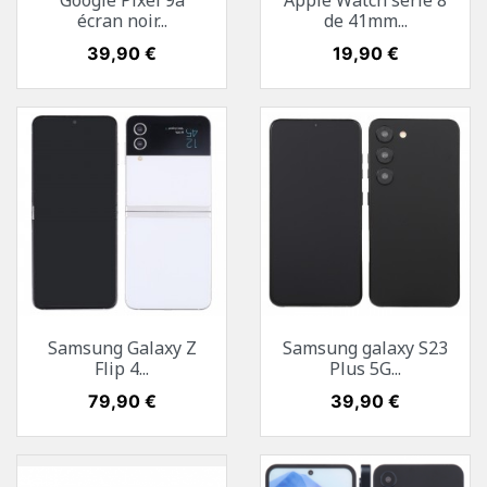
Google Pixel 9a
Apple Watch serie 8
écran noir...
de 41mm...
Prix
39,90 €
Prix
19,90 €
Samsung Galaxy Z
Samsung galaxy S23
Flip 4...
Plus 5G...
Prix
79,90 €
Prix
39,90 €