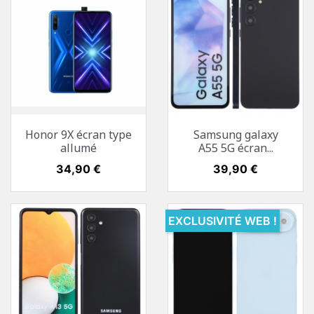
Honor 9X écran type
Samsung galaxy
allumé
A55 5G écran...
Prix
34,90 €
Prix
39,90 €
EXCLUSIVITÉ WEB !