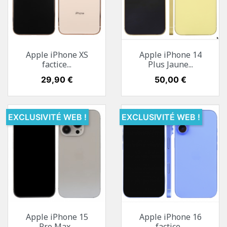
Apple iPhone XS
Apple iPhone 14
factice...
Plus Jaune...
Prix
29,90 €
Prix
50,00 €
EXCLUSIVITÉ WEB !
EXCLUSIVITÉ WEB !
Apple iPhone 15
Apple iPhone 16
Pro Max...
factice...