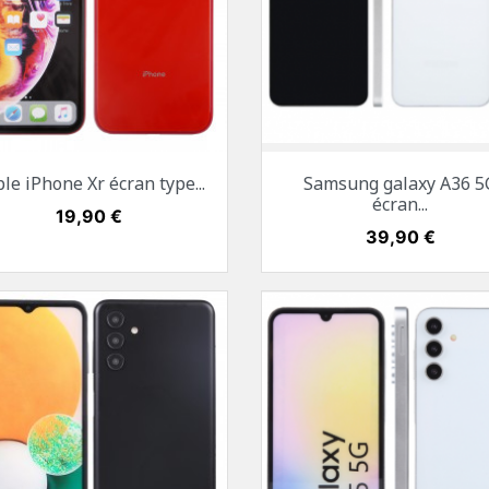
Aperçu rapide
Aperçu rapide


le iPhone Xr écran type...
Samsung galaxy A36 5
+1
Blanc
Noir
Bleu
Jaune
Rouge
Blanc
Noir
écran...
Prix
19,90 €
Prix
39,90 €