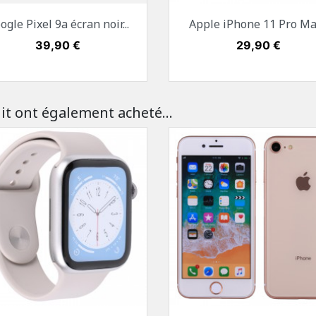
Aperçu rapide
Aperçu rapide


ogle Pixel 9a écran noir...
Apple iPhone 11 Pro Max
Blanc
Noir
Rose
Mauve
Or
Gris sidéral
Argent
Vert 
Prix
39,90 €
Prix
29,90 €
it ont également acheté...