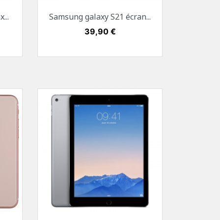
Aperçu rapide

...
Samsung galaxy S21 écran...
nuit
Blanc
Noir
Mauve
Prix
39,90 €