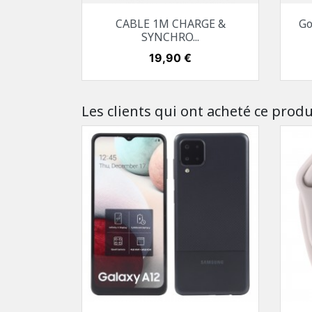
Aperçu rapide

CABLE 1M CHARGE &
Go
Blanc
Bleu
Corail
SYNCHRO...
Prix
19,90 €
Les clients qui ont acheté ce produ