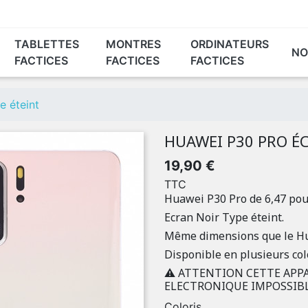
TABLETTES
MONTRES
ORDINATEURS
NO
FACTICES
FACTICES
FACTICES
HUAWEI®
XIAOMI®
GOOGLE®
é
e éteint
teint
HUAWEI P30 PRO É
19,90 €
TTC
Huawei P30 Pro de 6,47 pou
Ecran Noir Type éteint.
Même dimensions que le Hu
Disponible en plusieurs colo
⚠️ ATTENTION CETTE APP
ELECTRONIQUE IMPOSSIBL
Coloris