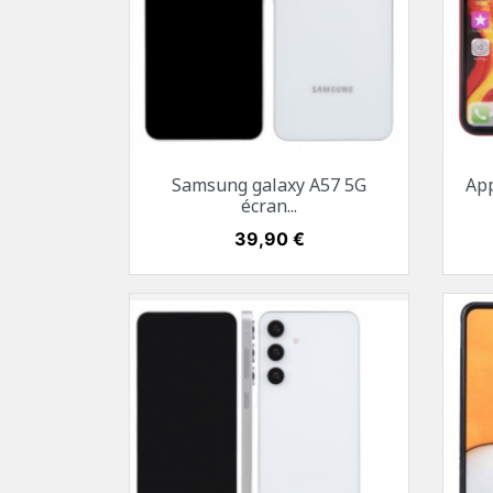
Aperçu rapide

Samsung galaxy A57 5G
App
Blanc
Noir
écran...
Prix
39,90 €