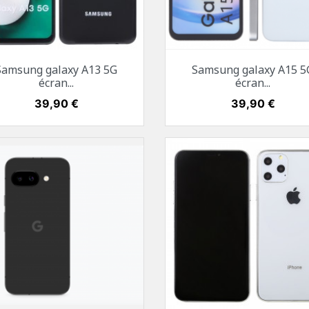
Aperçu rapide
Aperçu rapide


Samsung galaxy A13 5G
Samsung galaxy A15 5
Blanc
Noir
Blanc
Noir
Bleu
Jaun
écran...
écran...
Prix
39,90 €
Prix
39,90 €