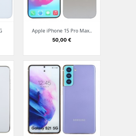
Aperçu rapide

G
Apple iPhone 15 Pro Max...
e
Blanc
Noir
Bleu
Titane naturel
Prix
50,00 €