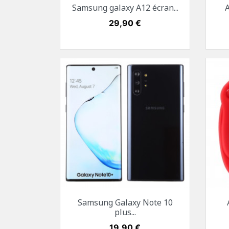
Aperçu rapide

Samsung galaxy A12 écran...
Noir
Prix
29,90 €
Aperçu rapide

Samsung Galaxy Note 10
Argent stellaire
Noir cosmos
plus...
Prix
19,90 €