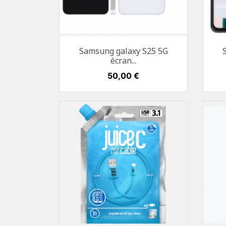
Aperçu rapide

Samsung galaxy S25 5G
Blanc
Noir
écran...
Prix
50,00 €