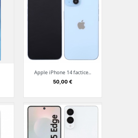
Aperçu rapide

Apple iPhone 14 factice...
Blanc
Noir
Bleu
Rouge
Mauve
Prix
50,00 €