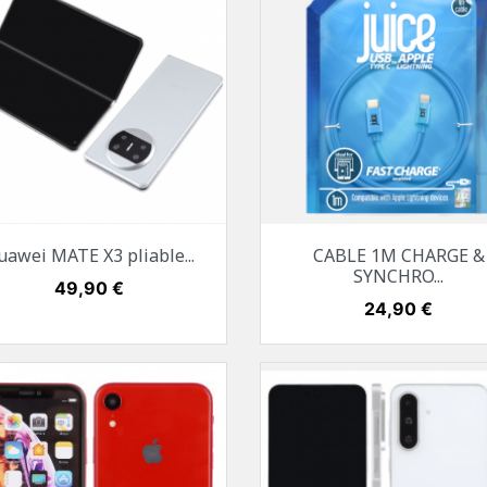
Aperçu rapide
Aperçu rapide


uawei MATE X3 pliable...
CABLE 1M CHARGE &
Blanc
Noir
Bleu
Corail
SYNCHRO...
Prix
49,90 €
Prix
24,90 €