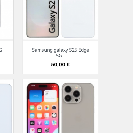
Aperçu rapide

G
Samsung galaxy S25 Edge
Blanc
Noir
Bleu
5G...
Prix
50,00 €