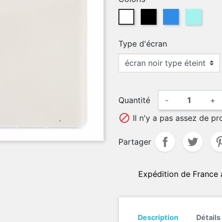
Blanc
Noir
Bleu
Twilight
Type d'écran
Quantité
-
+

Il n'y a pas assez de pr
Partager
Expédition de France 
Description
Détails