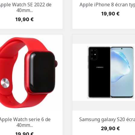
Aperçu rapide
Aperçu rapide


Apple Watch SE 2022 de
Apple iPhone 8 écran type
Noir
Argent
Argent stellaire
Or
Gris sidéral
Argent
Roug
40mm...
Prix
19,90 €
Prix
19,90 €
Aperçu rapide
Aperçu rapide


Apple Watch serie 6 de
Samsung galaxy S20 écran
Noir
Rose Gold
Argent
Bleu
Rouge
Noir
Gris
Rose
Bleu
40mm...
Prix
29,90 €
Prix
19,90 €