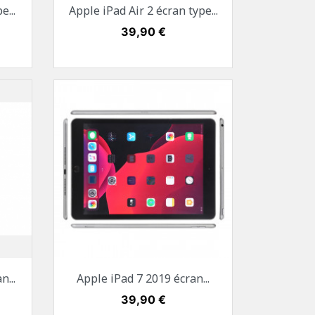
Aperçu rapide

...
Apple iPad Air 2 écran type...
e
Or
Gris sidéral
Argent
Prix
39,90 €
Aperçu rapide

...
Apple iPad 7 2019 écran...
Or
Gris sidéral
Argent
Prix
39,90 €