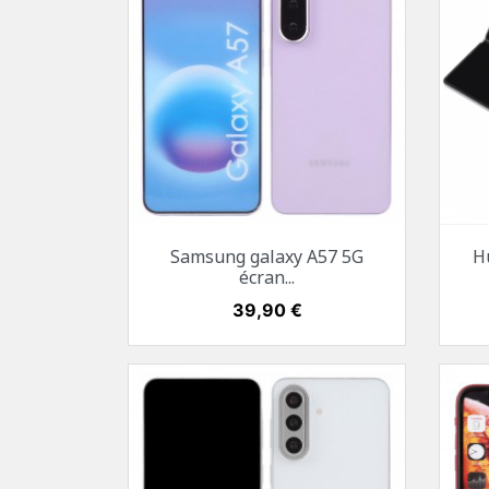
Aperçu rapide

Samsung galaxy A57 5G
H
Gris sidéral
Bleu
Mauve
Bleu pacifique
écran...
Prix
39,90 €